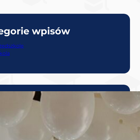
egorie wpisów
zedszkole
kola
atnie Posty
Powitanie wakacji!
26 czerwca, 2026
Pożegnanie Zerówki – dzień pełen
wzruszeń