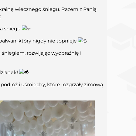
 krainę wiecznego śniegu. Razem z Panią
:
ia śniegu
 bałwan, który nigdy nie topnieje
 śniegiem, rozwijając wyobraźnię i
dzianek!
dróż i uśmiechy, które rozgrzały zimową