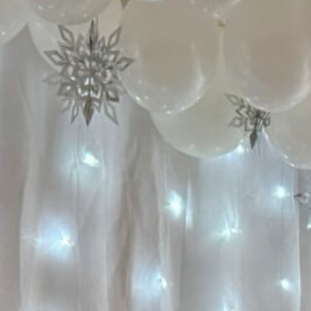
 czerwca, 2026
Wycieczka do Gospodarstwa
Agroturystycznego „Pod Skałką”
czerwca, 2026
Dzień Mamy i Taty na ludowo
3 czerwca, 2026
Sukcesy naszych przedszkolaków!
18 maja, 2026