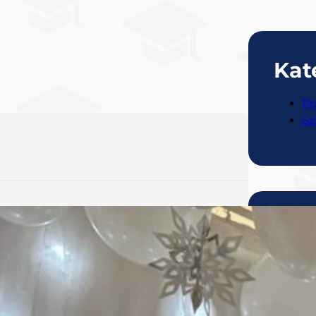
Kat
Pr
Sz
Ost