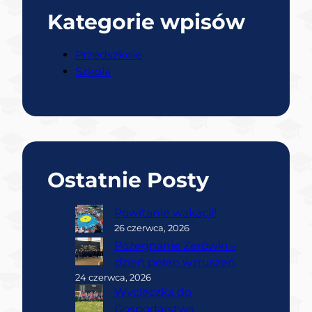
Kategorie wpisów
Przedszkole
Szkola
Ostatnie Posty
Powitanie wakacji!
26 czerwca, 2026
Pożegnanie Zerówki –
dzień pełen wzruszeń
24 czerwca, 2026
Wycieczka do
Gospodarstwa