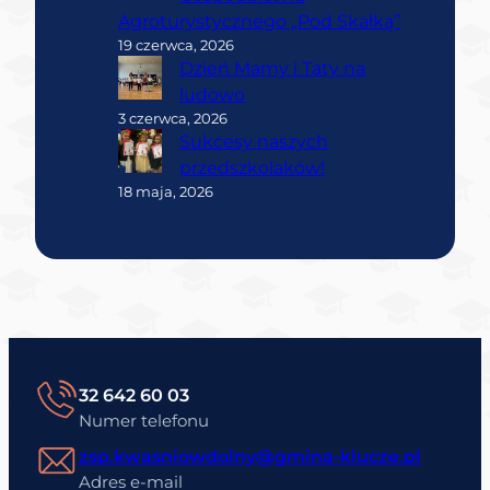
Agroturystycznego „Pod Skałką”
19 czerwca, 2026
Dzień Mamy i Taty na
ludowo
3 czerwca, 2026
Sukcesy naszych
przedszkolaków!
18 maja, 2026
32 642 60 03
Numer telefonu
zsp.kwasniowdolny@gmina-klucze.pl
Adres e-mail