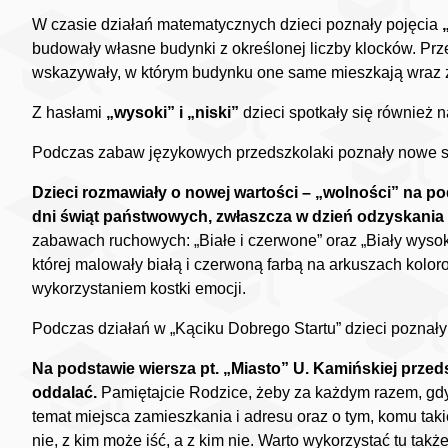
W czasie działań matematycznych dzieci poznały pojęcia
budowały własne budynki z określonej liczby klocków. Prz
wskazywały, w którym budynku one same mieszkają wraz z
Z hasłami
„wysoki” i „niski”
dzieci spotkały się również 
Podczas zabaw językowych przedszkolaki poznały nowe s
Dzieci rozmawiały o nowej wartości – „wolności” na pod
dni świąt państwowych, zwłaszcza w dzień odzyskania 
zabawach ruchowych: „Białe i czerwone” oraz „Biały wysok
której malowały białą i czerwoną farbą na arkuszach kolo
wykorzystaniem kostki emocji.
Podczas działań w „Kąciku Dobrego Startu” dzieci poznał
Na podstawie wiersza pt. „Miasto” U. Kamińskiej przeds
oddalać.
Pamiętajcie Rodzice, żeby za każdym razem, gd
temat miejsca zamieszkania i adresu oraz o tym, komu tak
nie, z kim może iść, a z kim nie. Warto wykorzystać tu tak