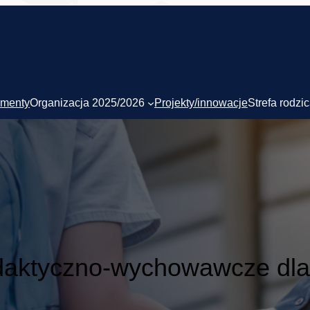
menty
Organizacja 2025/2026
Projekty/innowacje
Strefa rodzi
daktyczno-wychowawcze dla 