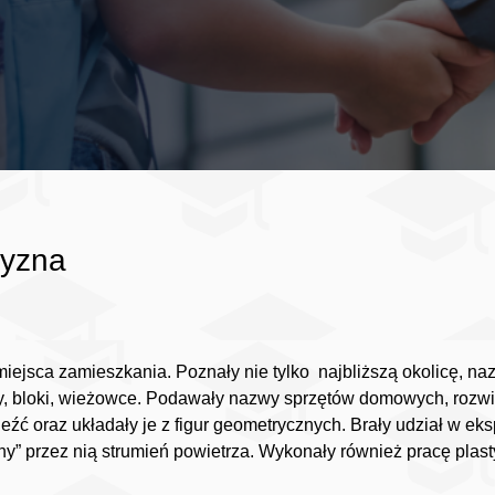
zyzna
jsca zamieszkania. Poznały nie tylko najbliższą okolicę, nazw
y, bloki, wieżowce. Podawały nazwy sprzętów domowych, rozwią
ć oraz układały je z figur geometrycznych. Brały udział w eks
 przez nią strumień powietrza. Wykonały również pracę plasty