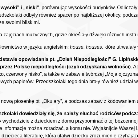
„wysoki” i „niski”
, porównując wysokości budynków. Odliczały 
edszkolaki odbyły również spacer po najbliższej okolicy, podcz
e swoimi bliskimi.
na zajęciach muzycznych, gdzie określały dźwięki różnych instr
łownictwo w języku angielskim:
house, houses
, które utrwalał
stawie opowiadania pt. „Dzień Niepodległości” G. Lipińskiej
przez Polskę niepodległości (czyli odzyskania wolności).
Ab
o, czerwony nisko”, a także w zabawie twórczej „Moja ojczyzna
rowych papierów. Przedszkolaki tego dnia brały również udział 
y nową piosenkę pt. „Okulary”, a podczas zabaw z kodowaniem 
zkolaki dowiedziały się, że należy słuchać rodziców podcza
y wychodzicie z dzieckiem z domu przypominać o tej bezcennej
ie informacje można zdradzać, a komu nie. Wyjaśnijcie Waszej
że dziecięcą literaturę, która ułatwi dziecku zrozumienie czyha