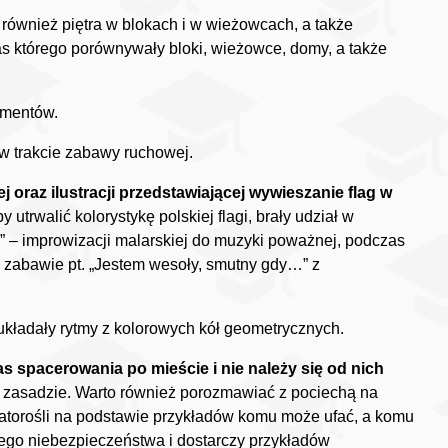
również piętra w blokach i w wieżowcach, a także
as którego porównywały bloki, wieżowce, domy, a także
umentów.
y w trakcie zabawy ruchowej.
 oraz ilustracji przedstawiającej wywieszanie flag w
y utrwalić kolorystykę polskiej flagi, brały udział w
” – improwizacji malarskiej do muzyki poważnej, podczas
w zabawie pt. „Jestem wesoły, smutny gdy…” z
układały rytmy z kolorowych kół geometrycznych.
s spacerowania po mieście i nie należy się od nich
 zasadzie. Warto również porozmawiać z pociechą na
 latorośli na podstawie przykładów komu może ufać, a komu
jącego niebezpieczeństwa i dostarczy przykładów