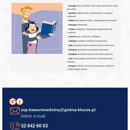
Google
Facebook
zsp.kwasniowdolny@gmina-klucze.pl
Adres e-mail
32 642 60 03